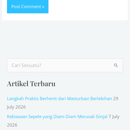
S
e
Artikel Terbaru
a
r
Langkah Praktis Berhenti dari Masturbasi Berlebihan
29
c
July 2026
h
Kebiasaan Sepele yang Diam-Diam Merusak Ginjal
7 July
f
2026
o