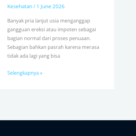
Kesehatan
/
1 June 2026
Banyak pria lanjut usia menganggap
gangguan ereksi atau impoten sebagai
bagian normal dari proses penuaan.
Sebagian bahkan pasrah karena merasa
tidak ada lagi yang bisa
Selengkapnya »