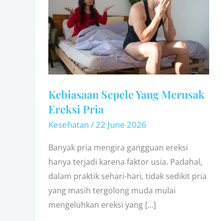
Yang
Merusak
Ereksi
Pria
Kebiasaan Sepele Yang Merusak
Ereksi Pria
Kesehatan
/
22 June 2026
Banyak pria mengira gangguan ereksi
hanya terjadi karena faktor usia. Padahal,
dalam praktik sehari-hari, tidak sedikit pria
yang masih tergolong muda mulai
mengeluhkan ereksi yang […]