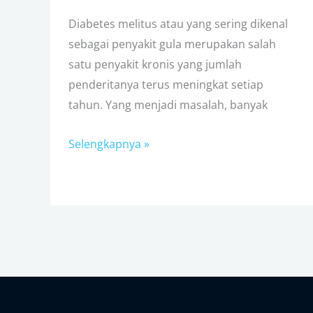
Diabetes melitus atau yang sering dikenal
sebagai penyakit gula merupakan salah
satu penyakit kronis yang jumlah
penderitanya terus meningkat setiap
tahun. Yang menjadi masalah, banyak
Selengkapnya »