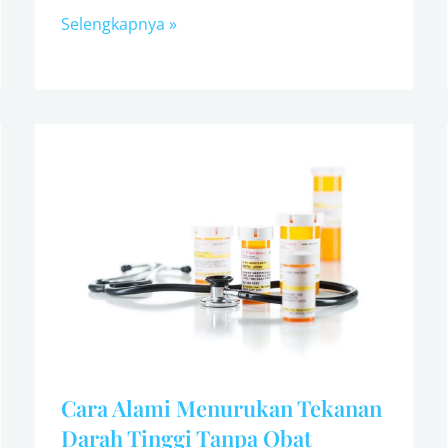
Selengkapnya »
Cara
Alami
Menurukan
Tekanan
Darah
Tinggi
Tanpa
Obat
Cara Alami Menurukan Tekanan
Darah Tinggi Tanpa Obat