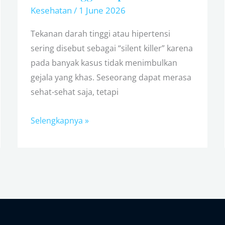
Kesehatan
/
1 June 2026
Tekanan darah tinggi atau hipertensi
sering disebut sebagai “silent killer” karena
pada banyak kasus tidak menimbulkan
gejala yang khas. Seseorang dapat merasa
sehat-sehat saja, tetapi
Selengkapnya »