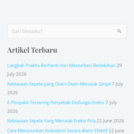
S
e
Artikel Terbaru
a
r
Langkah Praktis Berhenti dari Masturbasi Berlebihan
29
c
July 2026
h
Kebiasaan Sepele yang Diam-Diam Merusak Ginjal
7 July
f
2026
o
r
6 Penyakit Tersering Penyebab Disfungsi Ereksi
7 July
:
2026
Kebiasaan Sepele Yang Merusak Ereksi Pria
22 June 2026
Cara Menurunkan Kolesterol Secara Alami Efektif
22 June