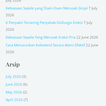
July 2026
h
Kebiasaan Sepele yang Diam-Diam Merusak Ginjal
7 July
f
2026
o
r
6 Penyakit Tersering Penyebab Disfungsi Ereksi
7 July
:
2026
Kebiasaan Sepele Yang Merusak Ereksi Pria
22 June 2026
Cara Menurunkan Kolesterol Secara Alami Efektif
22 June
2026
Arsip
July 2026
(3)
June 2026
(6)
May 2026
(2)
April 2026
(7)