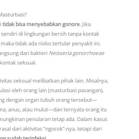
Masturbasi?
i
tidak bisa menyebabkan gonore
. Jika
endiri di lingkungan bersih tanpa kontak
maka tidak ada risiko tertular penyakit ini.
langsung dari bakteri
Neisseria gonorrhoeae
 kontak seksual.
ivitas seksual melibatkan pihak lain. Misalnya,
lasi oleh orang lain (masturbasi pasangan),
ung dengan organ tubuh orang tersebut—
na, anus, atau mulut—dan ternyata orang itu
emungkinan penularan tetap ada. Dalam kasus
sal dari aktivitas “ngocok”-nya, tetapi dari
ng sudah terinfeksi
.