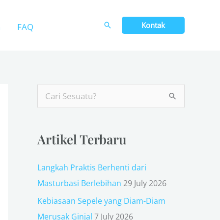
Kontak
n
FAQ
S
e
a
Artikel Terbaru
r
c
Langkah Praktis Berhenti dari
h
Masturbasi Berlebihan
29 July 2026
f
Kebiasaan Sepele yang Diam-Diam
o
Merusak Ginjal
7 July 2026