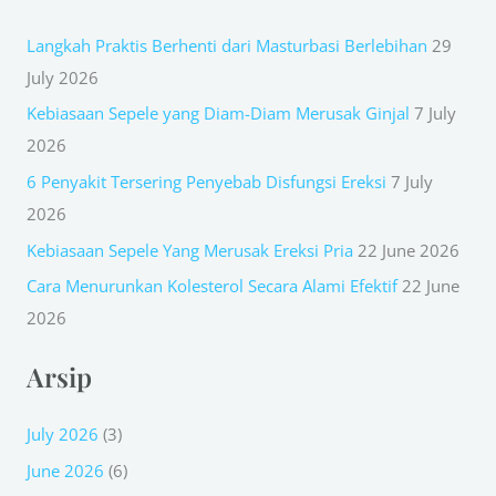
r
Langkah Praktis Berhenti dari Masturbasi Berlebihan
29
c
July 2026
h
Kebiasaan Sepele yang Diam-Diam Merusak Ginjal
7 July
f
2026
o
r
6 Penyakit Tersering Penyebab Disfungsi Ereksi
7 July
:
2026
Kebiasaan Sepele Yang Merusak Ereksi Pria
22 June 2026
Cara Menurunkan Kolesterol Secara Alami Efektif
22 June
2026
Arsip
July 2026
(3)
June 2026
(6)