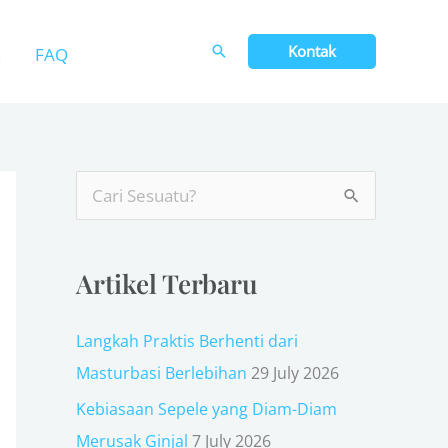
Kontak
n
FAQ
S
e
a
Artikel Terbaru
r
c
Langkah Praktis Berhenti dari
h
Masturbasi Berlebihan
29 July 2026
f
Kebiasaan Sepele yang Diam-Diam
o
Merusak Ginjal
7 July 2026