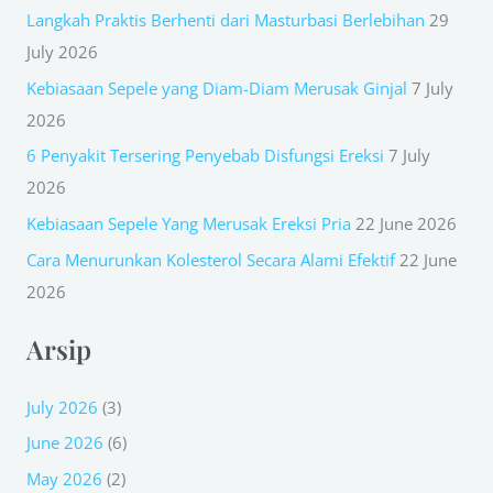
Langkah Praktis Berhenti dari Masturbasi Berlebihan
29
c
July 2026
h
Kebiasaan Sepele yang Diam-Diam Merusak Ginjal
7 July
f
2026
o
r
6 Penyakit Tersering Penyebab Disfungsi Ereksi
7 July
:
2026
Kebiasaan Sepele Yang Merusak Ereksi Pria
22 June 2026
Cara Menurunkan Kolesterol Secara Alami Efektif
22 June
2026
Arsip
July 2026
(3)
June 2026
(6)
May 2026
(2)