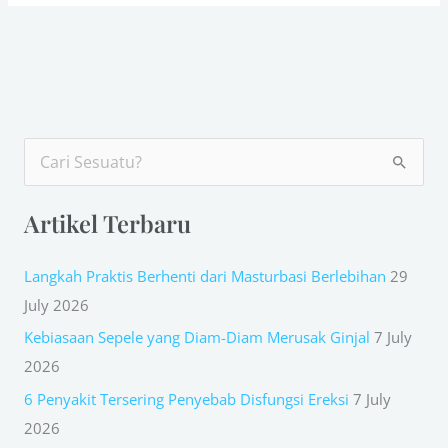
S
e
Artikel Terbaru
a
r
Langkah Praktis Berhenti dari Masturbasi Berlebihan
29
c
July 2026
h
Kebiasaan Sepele yang Diam-Diam Merusak Ginjal
7 July
f
2026
o
r
6 Penyakit Tersering Penyebab Disfungsi Ereksi
7 July
:
2026