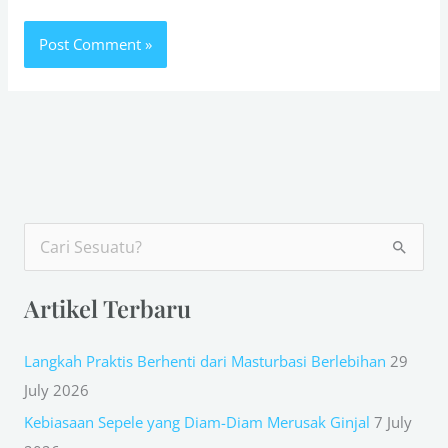
S
e
Artikel Terbaru
a
r
Langkah Praktis Berhenti dari Masturbasi Berlebihan
29
c
July 2026
h
Kebiasaan Sepele yang Diam-Diam Merusak Ginjal
7 July
f