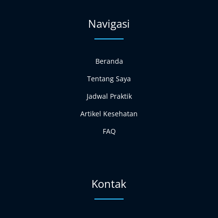
r
o
e
a
k
m
Navigasi
Beranda
Tentang Saya
Jadwal Praktik
Artikel Kesehatan
FAQ
Kontak