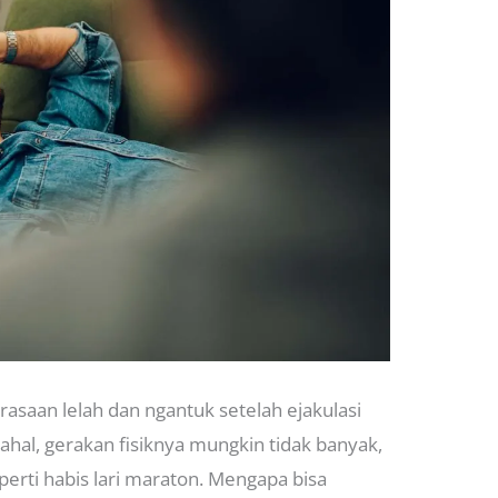
erasaan lelah dan ngantuk setelah ejakulasi
hal, gerakan fisiknya mungkin tidak banyak,
eperti habis lari maraton. Mengapa bisa