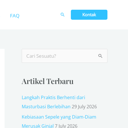
Kontak
n
FAQ
S
e
a
Artikel Terbaru
r
c
Langkah Praktis Berhenti dari
h
Masturbasi Berlebihan
29 July 2026
f
Kebiasaan Sepele yang Diam-Diam
o
Merusak Ginjal
7 July 2026