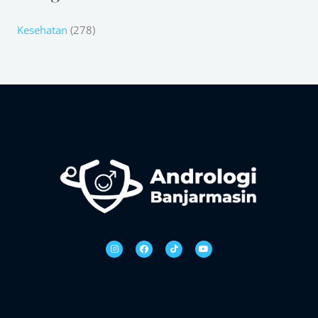
Kesehatan
(278)
I
F
T
Y
n
a
i
o
s
c
k
u
t
e
t
t
a
b
o
u
g
o
k
b
r
o
e
a
k
m