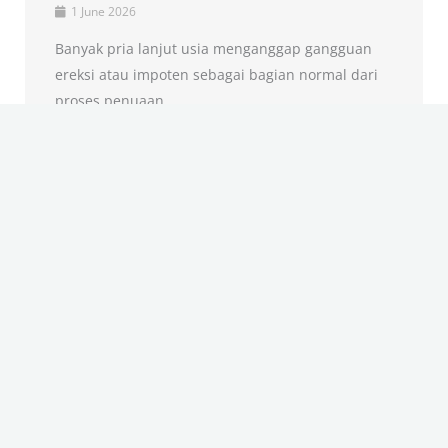
1 June 2026
Banyak pria lanjut usia menganggap gangguan
ereksi atau impoten sebagai bagian normal dari
proses penuaan. ...
Baca →
1
2
3
…
15
Next »