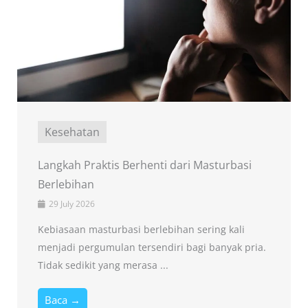
Kesehatan
Langkah Praktis Berhenti dari Masturbasi
Berlebihan
29 July 2026
Kebiasaan masturbasi berlebihan sering kali
menjadi pergumulan tersendiri bagi banyak pria.
Tidak sedikit yang merasa ...
Baca →