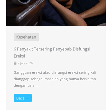
Kesehatan
6 Penyakit Tersering Penyebab Disfungsi
Ereksi
7 July 2026
Gangguan ereksi atau disfungsi ereksi sering kali
dianggap sebagai masalah yang hanya berkaitan
dengan usia ...
Baca →