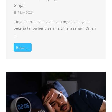
Ginjal
7 July 2026
Ginjal merupakan salah satu organ vital yang
bekerja tanpa henti selama 24 jam sehari. Organ
...
Baca →