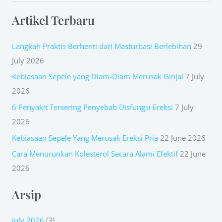
e
Artikel Terbaru
a
r
Langkah Praktis Berhenti dari Masturbasi Berlebihan
29
c
July 2026
h
Kebiasaan Sepele yang Diam-Diam Merusak Ginjal
7 July
f
2026
o
r
6 Penyakit Tersering Penyebab Disfungsi Ereksi
7 July
:
2026
Kebiasaan Sepele Yang Merusak Ereksi Pria
22 June 2026
Cara Menurunkan Kolesterol Secara Alami Efektif
22 June
2026
Arsip
July 2026
(3)