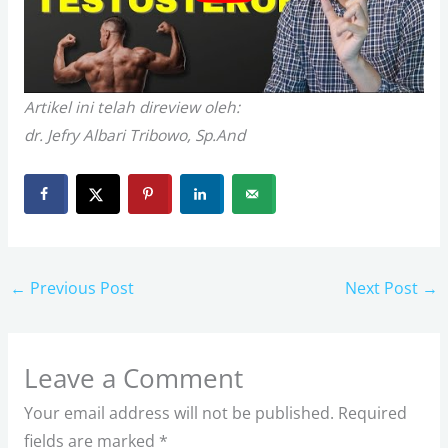
Artikel ini telah direview oleh:
dr. Jefry Albari Tribowo, Sp.And
←
Previous Post
Next Post
→
Leave a Comment
Your email address will not be published.
Required
fields are marked
*