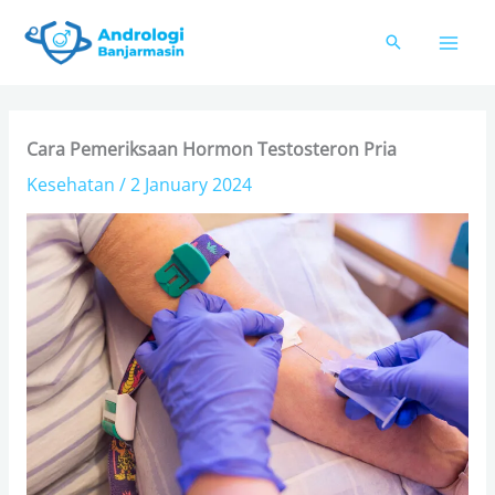
Skip
to
content
Cara Pemeriksaan Hormon Testosteron Pria
Kesehatan
/
2 January 2024